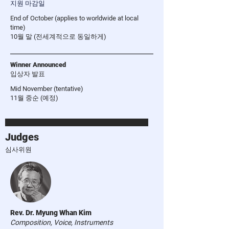
지원 마감일
End of October (applies to worldwide at local
time)
10월 말 (전세계적으로 동일하게)
Winner Announced
입상자 발표
Mid November (tentative)
11월 중순 (예정)
Judges
​심사위원
Rev. Dr. Myung Whan Kim
Composition, Voice, Instruments