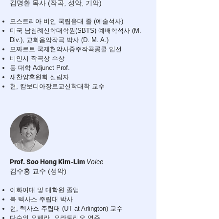
김명환 목사 (
작곡, 성악, 기악)
오스트리아 비인 국립음대 졸 (예술석사)
미국 남침례신학대학원(SBTS) 예배학석사 (M.
Div.), 교회음악작곡 박사 (D. M. A.)
모짜르트 국제현악사중주작곡콩쿨 입선
비인시 작곡상 수상
동 대학 Adjunct Prof.
새찬양후원회 설립자
현, 캄보디아장로교신학대학 교수
Prof. Soo Hong Kim-Lim
Voice
김수홍 교수 (
성악)
이화여대 및 대학원 졸업
북 텍사스 주립대 박사
현, 텍사스 주립대 (UT at Arlington) 교수
다수의 오페라, 오라토리오 연주