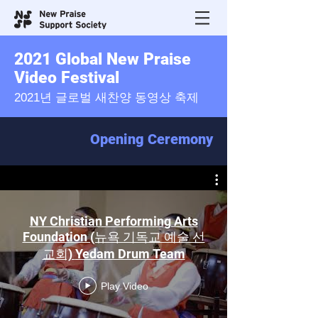
2021 Global New Praise
Video Festival
2021년 글로벌 새찬양 동영상 축제
Opening Ceremony
NY Christian Performing Arts
Foundation (뉴욕 기독교 예술 선
교회) Yedam Drum Team
Play Video