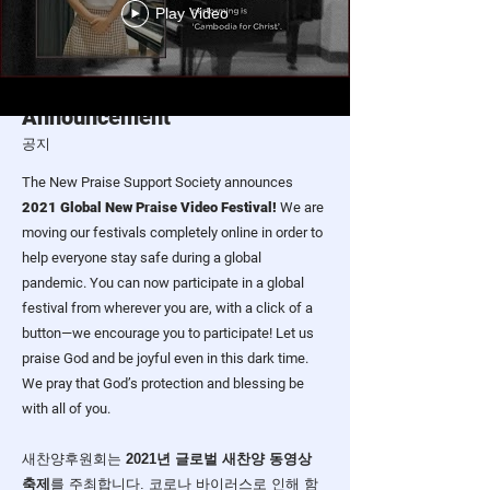
Play Video
Announcement
공지
The New Praise Support Society announces
2021 Global New Praise Video Festival!
We are
moving our festivals completely online in order to
help everyone stay safe during a global
pandemic. You can now participate in a global
festival from wherever you are, with a click of a
button—we encourage you to participate! Let us
praise God and be joyful even in this dark time.
We pray that God’s protection and blessing be
with all of you.
​새찬양후원회는
2021년 글로벌 새찬양 동영상
축제
를 주최합니다. 코로나 바이러스로 인해 함