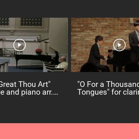
04:37
reat Thou Art"
"O For a Thousan
te and piano arr.
Tongues" for clari
n Kim (Haeun
and piano
l./ Eunkyung Seo,