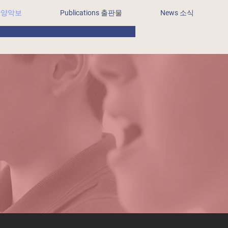
료찬양악보
Publications 출판물
News 소식