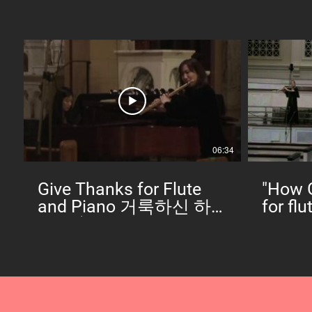
06:34
Give Thanks for Flute
"How G
and Piano 거룩하신 하
for flu
나님 (arr. 김명환 Johann
Johan
Kim / 플륫: 김해은
Kim, f
Sylvia Kang)
pf.)