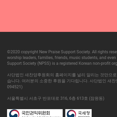
©2020 copyright New Praise Support Society. All rights rese
worship leaders, families, friends, music students, and eve
Support Society (NPSS) is a registered Korean non-profit or
사단법인 새찬양후원회의 홈페이지를 널리 알리는 것만으로도
습니다. 여러분의 소중한 후원을 기다립니다.
사단법인 새찬양
094521)
서울특별시 서초구 반포대로 316, 6층 613호 (잠원동)