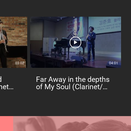
03:02
04:01
d
Far Away in the depths
net
of My Soul (Clarinet/
2017 Beijing New Praise
Festival Gold winner)