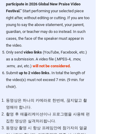
participate in 2026 Global New Praise Video
Festival.”
Start performing your selected piece
right after, without editing or cutting. If you are too
young to say the above statement, your parent,
guardian, or teacher may do so instead. In such
cases, the face of the speaker must appear in
the video.
Only send
video links
(YouTube, Facebook, etc.)
as a submission. A video file (.MPEG-4, .mov,
.wmv, .avi, etc.)
will not be considered.
Submit
up to 2 video links.
In total the length of
the video(s) must not exceed 7 min. (9 min. for
choir).
동영상은 하나의 카메라로 한번에, 끊지말고 촬
영해야 합니다.
촬영 후 애플리케이션이나 프로그램을 사용해 편
집한 영상은 실격처리됩니다.
동영상 촬영 시 항상 프레임안에 참가자의 얼굴