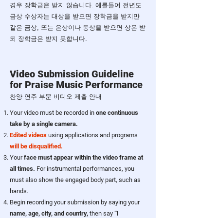
경우 장학금은 받지 않습니다. 예를들어 전년도
금상 수상자는 대상을 받으면 장학금을 받지만
같은 금상, 또는 은상이나 동상을 받으면 상은 받
되 장학금은 받지 못합니다.
Video Submission Guideline
for Praise Music Performance
​찬양 연주 부문 비디오 제출 안내
Your video must be recorded in
one continuous
take by a single camera.
Edited videos
using applications and programs
will be disqualified.
Your
face must appear within the video frame at
all times.
For instrumental performances, you
must also show the engaged body part, such as
hands.
Begin recording your submission by saying your
name, age, city, and country,
then say
“I