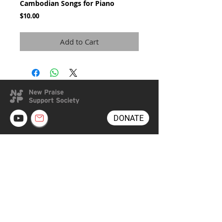
Cambodian Songs for Piano
Price
$10.00
Add to Cart
DONATE
©2020 copyright New Praise Support Society. All rights
reserved. Share our ministry with your church, worship
leaders, families, friends, music students, and even non-
Christian musicians. New Praise Support Society
(NPSS) is a registered Korean non-profit organization.
사단법인 새찬양후원회의 홈페이지를 널리 알리는 것만으
로도 찬양의 회복을 위한 귀한 사역이 될 수 있습니다. 여
러분의 소중한 후원을 기다립니다.
사단법인 새찬양후원
회 후원구좌 (국민은행
079801-04-094521)